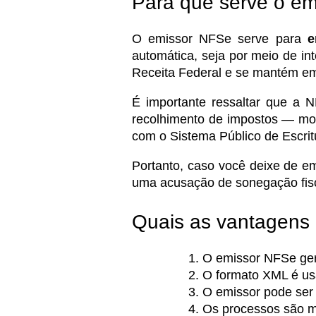
Para que serve o e
O emissor NFSe serve para
e
automática, seja por meio de in
Receita Federal e se mantém em
É importante ressaltar que a N
recolhimento de impostos
— mot
com o Sistema Público de Escritu
Portanto, caso você deixe de em
uma acusação de sonegação fisc
Quais as vantagens
O emissor NFSe gera
O formato XML é us
O emissor pode ser 
Os processos são m