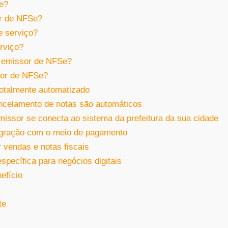
e?
or de NFSe?
e serviço?
erviço?
m emissor de NFSe?
sor de NFSe?
 totalmente automatizado
ancelamento de notas são automáticos
missor se conecta ao sistema da prefeitura da sua cidade
tegração com o meio de pagamento
r vendas e notas fiscais
specífica para negócios digitais
efício
te